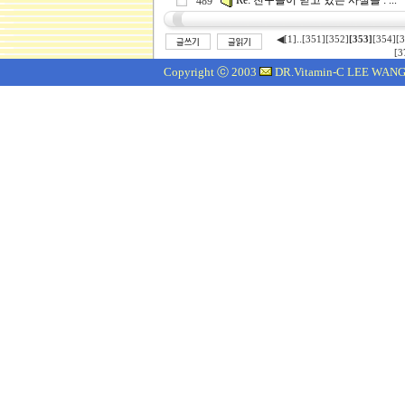
Re: 친구들이 믿고 있는 사실들 : ...
489
..
◀
[1]
[351]
[352]
[353]
[354]
[3
[3
Copyright ⓒ 2003
DR.Vitamin-C LEE WANG J