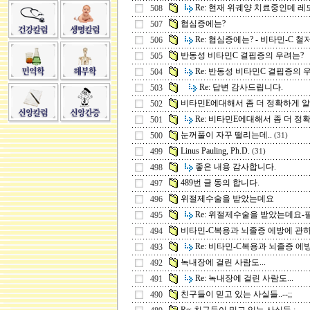
Re: 현재 위궤양 치료중인데 레모나
508
협심증에는?
507
Re: 협심증에는? - 비타민-C 철저히
506
반동성 비타민C 결핍증의 우려는?
505
Re: 반동성 비타민C 결핍증의 우려
504
Re: 답변 감사드립니다.
503
비타민E에대해서 좀 더 정확하게 알 .
502
Re: 비타민E에대해서 좀 더 정확하
501
눈꺼풀이 자꾸 떨리는데..
500
(31)
Linus Pauling, Ph.D.
499
(31)
좋은 내용 감사합니다.
498
489번 글 동의 합니다.
497
위절제수술을 받았는데요
496
Re: 위절제수술을 받았는데요-필히
495
비타민-C복용과 뇌졸증 에방에 관하 .
494
Re: 비타민-C복용과 뇌졸증 에방에
493
녹내장에 걸린 사람도...
492
Re: 녹내장에 걸린 사람도...
491
친구들이 믿고 있는 사실들..--;;
490