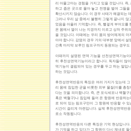
리 아물고마는 경험을 가지고 있을 것입니다. 즉,
하고 좁은 곳으로 몰아 놓고 전쟁을 벌여 그들을
확산시키지 않습니다. 이 경우 사태가 해결되는 데
그러나 우리 삶 중에서 불행히 그렇게 끝나지 않고
었음을 아울러 기억합니다. 즉, 뻘겋게 부어오를 
온 몸에서 열이 나는 지경까지 이르고 상처 주위
을 것입니다. 이때에는 우리 몸의 방어체계의 마
아야 합니다. 감염의 경우 거의 대부분 앞에서 
간혹 마지막 보루인 림프구까지 동원되는 경우도 
이때까지 설명된 면역 기능을 선천성면역기능이라
히 후천성면역기능이라고 합니다. 독자들이 많이 
역기능이 결핍되어 있는 경우를 두고 하는 말입니다
하는 것입니다.
후천성면역반응의 특징은 여러 가지가 있는데 그 
리 몸에 침입한 균을 비롯한 외부 물질(이를 총칭
다는 것을 의미합니다. 즉, 큰 포식세포나 백혈구
혹은 백혈구)나 침입해 들어 온 항원에 반응하는
로 되어 있는 림프구만이 그 항원에 반응할 수 있
시간이 걸리게 마련입니다. 실제 후천성면역반응은 
로소 작동됩니다.
후천성면역반응의 다른 특징은 기억 현상입니다. 즉
가 기억을 하고 있다가 그 항원이 다시 체내로 들