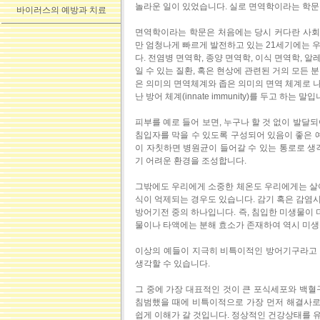
놀라운 일이 있었습니다. 실로 면역학이라는 학문
바이러스의 예방과 치료
면역학이라는 학문은 처음에는 당시 커다란 사회
만 엄청나게 빠르게 발전하고 있는 21세기에는 
다. 전염병 면역학, 종양 면역학, 이식 면역학,
일 수 있는 질환, 혹은 현상에 관련된 거의 모든
은 의미의 면역체계와 좁은 의미의 면역 체계로 
난 방어 체계(innate immunity)를 두고 하는 말입
피부를 예로 들어 보면, 누구나 할 것 없이 발달
침입자를 막을 수 있도록 구성되어 있음이 좋은 예
이 자칫하면 병원균이 들어갈 수 있는 통로로 생
기 어려운 환경을 조성합니다.
그밖에도 우리에게 소중한 체온도 우리에게는 살아
식이 억제되는 경우도 있습니다. 감기 혹은 감염
방어기전 중의 하나입니다. 즉, 침입한 미생물이 
물이나 타액에는 분해 효소가 존재하여 역시 미생
이상의 예들이 지극히 비특이적인 방어기구라고 
생각할 수 있습니다.
그 중에 가장 대표적인 것이 큰 포식세포와 백혈
침범했을 때에 비특이적으로 가장 먼저 해결사로 
쉽게 이해가 갈 것입니다. 정상적인 건강상태를 