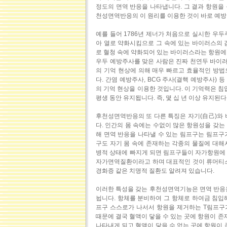
정도의 면역 반응을 나타냅니다. 그 결과 항원을
천성면역반응의 이 원리를 이용한 것이 바로 예
예를 들어 1786년 제너가 처음으로 실시한 우두
아 열로 약화시킴으로 그 속에 있는 바이러스의 
로 혈청 속에 약화되어 있는 바이러스라는 항원에
우두 예방주사를 맞은 사람은 진짜 천연두 바이
의 기억 현상에 의해 매우 빠르고 효율적인 방법
다. 간염 예방주사, BCG 주사(결핵 예방주사)
의 기억 현상을 이용한 것입니다. 이 기억력은 침
평생 동안 유지됩니다. 즉, 몇 십 년 이상 유지된다
후천성면역반응의 또 다른 특징은 자기(自己)와 
다. 인간의 몸 속에는 수없이 많은 항원성을 갖
해 면역 반응을 나타낼 수 있는 림프구는 림프구
구도 자기 몸 속에 존재하는 각종의 물질에 대해
병적 상태에 빠지게 되면 림프구들이 자가항원에 
자가면역질환이라고 하며 대표적인 것이 류머티스
경화증 같은 치명적 질환도 알려져 있습니다.
이러한 특성을 갖는 후천성면역기능은 면역 반응을
뉩니다. 항체를 분비하여 그 항체로 하여금 침입해
프구 스스로가 나서서 항원을 제거하는 T림프구가
때문에 결국 혈액이 닿을 수 있는 곳에 항원이 존
나타내게 되고 혈액이 닿을 수 없는 곳에 항원이 