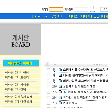
스팸게시물 수신거부 및 신고조치 
비타민-C와의 만남
게시판 관리방안-꼭 읽어 보세요!!
(
비타민-C의 모든것
회원가입후 로그인이 안되는 분들께.
비타민-C와 식생활
상담게시판이 뭔일이래요
236
비타민-C와 질병
이용중 불편을 드려 죄송합니다
235
비타민-C 복용의 실제
비타민c 분말 먹는것이 전혀 어렵지 않 
234
비타민-C에 대한 오해
안녕하세요
233