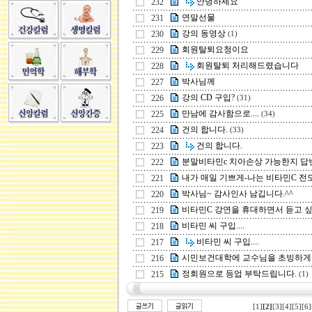
안녕하세요
232
연말선물
231
강의 동영상
230
(1)
회원탈퇴요청이요
229
회원탈퇴 처리해드렸습니다
228
박사님께
227
강의 CD 구입?
226
(31)
만남에 감사함으로....
225
(34)
건의 합니다.
224
(33)
건의 합니다.
223
분말비타민c 치아손상 가능한지 답변좀
222
내가 매일 기쁘게-나는 비타민C 전
221
박사님~ 감사인사 남깁니다.^^
220
비타민C 강연을 휴대하면서 듣고 싶습
219
비타민 씨 구입....
218
비타민 씨 구입....
217
시민보건대학에 교수님을 초빙하게 되어
216
정회원으로 등업 부탁드립니다.
215
(1)
[1]
[2]
[3]
[4]
[5]
[6]