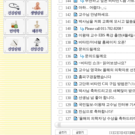
추천하고 싶은 비타민 C좀 가르쳐 
144
아하... 어렵다-_-;;
143
교수님 안녕하세요.
142
박사님을 저희 교회에 모시고 말씀을 듣
141
140
Please call 011-702-8208 !
이왕재 교수 EBS 특강 출연(4월4일-9일
139
비타민/미네랄 홈페이지 오픈!
138
문의드릴께요
137
문의드릴께요
136
<비타민 쇼크> 읽어보셨나요?
135
교수님 영국ibc 올해의 의학자로 선정되
134
홈피구경잘했습니다
133
고단위 비타민 C의 구입 방법은?
132
(3)
박사님 축하드리고요 새복많이 받으세요
131
선생님 넘 좋아 합니다..
130
국민일보-이왕재 교수님 인터뷰 기
129
진심으로 축하합니다!
128
'올해의 의학자'상 수상을 축하드리
127
[1]
[2]
[3]
[4]
[5]
[6]