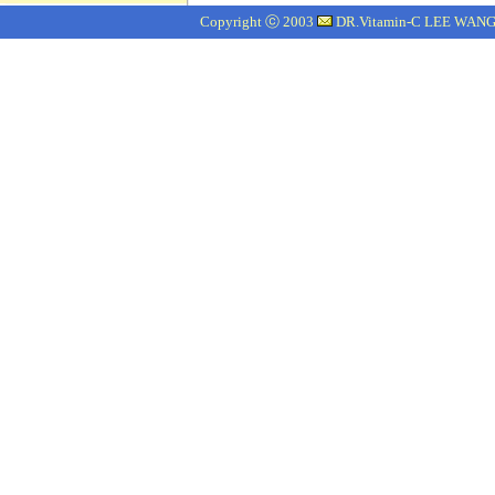
Copyright ⓒ 2003
DR.Vitamin-C LEE WANG J